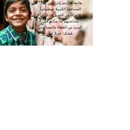
هاليفاكس يتم إدارته من خلال
المساعدة الكبيرة لمتطوعينا
الاعزاء. من الجدير بالذكر أن
مساعدتهم لنا تمكننا على
المزيد من العطاء والمساعدة,
فشكرا جزيلا لهم.
Contact
Volunteer
نصإخلاء المسؤولية القانوني