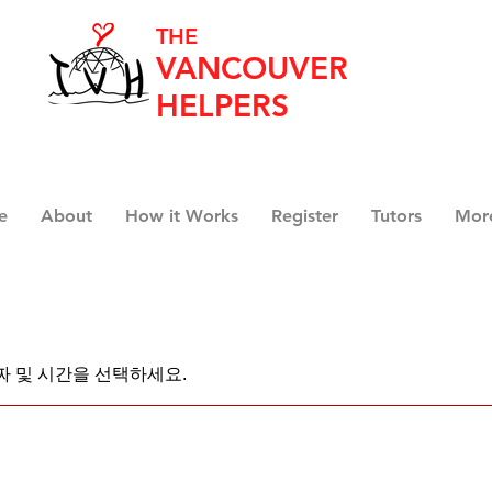
THE
VANCOUVER
HELPERS
e
About
How it Works
Register
Tutors
Mor
짜 및 시간을 선택하세요.