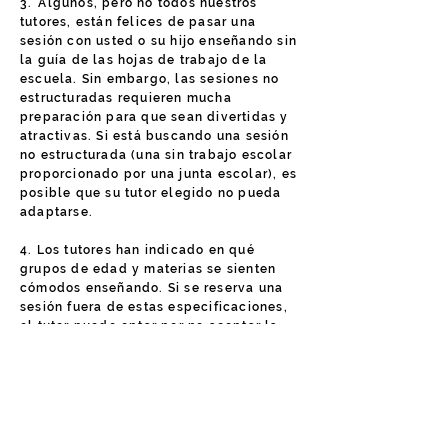
3.
Algunos, pero no todos nuestros
tutores, están felices de pasar una
sesión con usted o su hijo enseñando sin
la guía de las hojas de trabajo de la
escuela. Sin embargo, las sesiones no
estructuradas requieren mucha
preparación para que sean divertidas y
atractivas. Si está buscando una sesión
no estructurada (una sin trabajo escolar
proporcionado por una junta escolar), es
posible que su tutor elegido no pueda
adaptarse.
4. Los tutores han indicado en qué
grupos de edad y materias se sienten
cómodos enseñando. Si se reserva una
sesión fuera de estas especificaciones,
el tutor puede optar por no aceptar la
sesión.
Esto incluye reservar sesiones
de aprendizaje del idioma inglés con un
tutor académico y viceversa.
5. Revise detenidamente nuestra
"Política de no presentación"
aquí
.